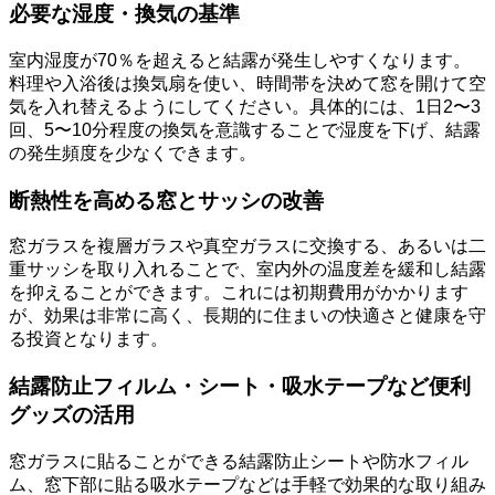
必要な湿度・換気の基準
室内湿度が70％を超えると結露が発生しやすくなります。
料理や入浴後は換気扇を使い、時間帯を決めて窓を開けて空
気を入れ替えるようにしてください。具体的には、1日2〜3
回、5〜10分程度の換気を意識することで湿度を下げ、結露
の発生頻度を少なくできます。
断熱性を高める窓とサッシの改善
窓ガラスを複層ガラスや真空ガラスに交換する、あるいは二
重サッシを取り入れることで、室内外の温度差を緩和し結露
を抑えることができます。これには初期費用がかかります
が、効果は非常に高く、長期的に住まいの快適さと健康を守
る投資となります。
結露防止フィルム・シート・吸水テープなど便利
グッズの活用
窓ガラスに貼ることができる結露防止シートや防水フィル
ム、窓下部に貼る吸水テープなどは手軽で効果的な取り組み