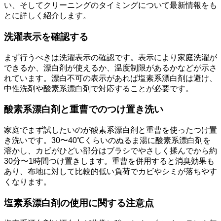
い、そしてクリーニングのタイミングについて最新情報をも
とに詳しく紹介します。
洗濯表示を確認する
まず行うべきは洗濯表示の確認です。表示により家庭洗濯が
できるか、漂白剤が使えるか、温度制限があるかなどが示さ
れています。漂白不可の表示があれば塩素系漂白剤は避け、
中性洗剤や酸素系漂白剤で対応することが必要です。
酸素系漂白剤と重曹でのつけ置き洗い
家庭でまず試したいのが酸素系漂白剤と重曹を使ったつけ置
き洗いです。30〜40℃くらいのぬるま湯に酸素系漂白剤を
溶かし、カビがひどい部分はブラシでやさしく揉んでから約
30分〜1時間つけ置きします。重曹を併用すると消臭効果も
あり、布地に対して比較的低い負荷でカビやシミが落ちやす
くなります。
塩素系漂白剤の使用に関する注意点