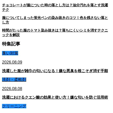
チョコレートが服についた時の落とし方は？油分汚れを落とす洗濯
テク
服についてしまった蛍光ペンの染み抜きのコツ！色を残さない落と
し方
時間がたった服のトマト染み抜きは？落ちにくいシミを消すテクニ
ックを解説
特集記事
臭い対策
2026.08.09
洗濯した服が雑巾の匂いになる！嫌な悪臭を根こそぎ消す手順
洗剤・柔軟剤
2026.08.08
洗濯におけるクエン酸の効果と使い方！嫌な匂いを防ぐ活用術
クリーニング