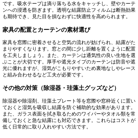
です。吸水テープは滴り落ちる水をキャッチし、壁やカーテ
ンへの浸透を防ぎます。透明な結露防止フィルムは断熱効果
も期待でき、見た目を損なわずに快適性を高められます。
家具の配置とカーテンの素材選び
家具を窓際に密着させると空気の流れが妨げられ、結露がた
まりやすくなります。窓との間に少し距離を置くように配置
を工夫しましょう。また、カーテンは通気性の良い生地を選
ぶことが大切です。厚手や遮光タイプのカーテンは防音や遮
光に優れますが、湿気がこもりやすいため裏地なしやレース
と組み合わせるなど工夫が必要です。
その他の対策（除湿器・珪藻土グッズなど）
除湿器や除湿剤、珪藻土プレート等を窓際や窓枠近くに置い
ておくと湿気を吸収し結露を防ぐ補助的な効果があります。
また、ガラス表面を拭き取るためのワイパーやタオル類を常
備しておくと急な結露にも対応できます。これらはコストが
低く日常的に取り入れやすい方法です。