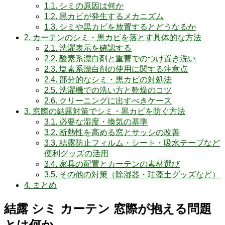
1.1.
シミの原因は何か
1.2.
黒カビが発生するメカニズム
1.3.
シミや黒カビを放置するとどうなるか
2.
カーテンのシミ・黒カビを落とす具体的な方法
2.1.
洗濯表示を確認する
2.2.
酸素系漂白剤と重曹でのつけ置き洗い
2.3.
塩素系漂白剤の使用に関する注意点
2.4.
部分的なシミ・黒カビの対処法
2.5.
洗濯機での洗い方と乾燥のコツ
2.6.
クリーニングに出すべきケース
3.
窓際の結露対策でシミ・黒カビを防ぐ方法
3.1.
必要な湿度・換気の基準
3.2.
断熱性を高める窓とサッシの改善
3.3.
結露防止フィルム・シート・吸水テープなど
便利グッズの活用
3.4.
家具の配置とカーテンの素材選び
3.5.
その他の対策（除湿器・珪藻土グッズなど）
4.
まとめ
結露 シミ カーテン 窓際が抱える問題
とは何か