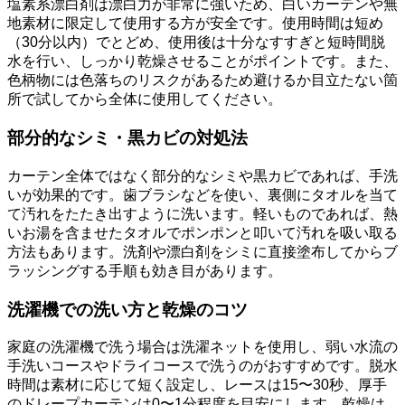
塩素系漂白剤は漂白力が非常に強いため、白いカーテンや無
地素材に限定して使用する方が安全です。使用時間は短め
（30分以内）でとどめ、使用後は十分なすすぎと短時間脱
水を行い、しっかり乾燥させることがポイントです。また、
色柄物には色落ちのリスクがあるため避けるか目立たない箇
所で試してから全体に使用してください。
部分的なシミ・黒カビの対処法
カーテン全体ではなく部分的なシミや黒カビであれば、手洗
いが効果的です。歯ブラシなどを使い、裏側にタオルを当て
て汚れをたたき出すように洗います。軽いものであれば、熱
いお湯を含ませたタオルでポンポンと叩いて汚れを吸い取る
方法もあります。洗剤や漂白剤をシミに直接塗布してからブ
ラッシングする手順も効き目があります。
洗濯機での洗い方と乾燥のコツ
家庭の洗濯機で洗う場合は洗濯ネットを使用し、弱い水流の
手洗いコースやドライコースで洗うのがおすすめです。脱水
時間は素材に応じて短く設定し、レースは15〜30秒、厚手
のドレープカーテンは0〜1分程度を目安にします。乾燥は