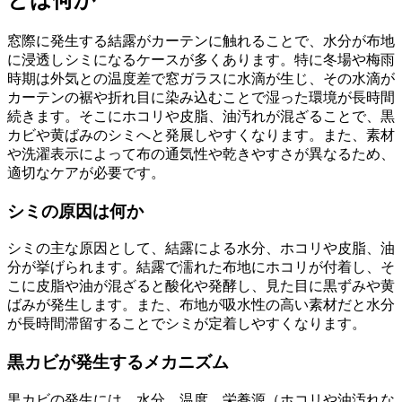
窓際に発生する結露がカーテンに触れることで、水分が布地
に浸透しシミになるケースが多くあります。特に冬場や梅雨
時期は外気との温度差で窓ガラスに水滴が生じ、その水滴が
カーテンの裾や折れ目に染み込むことで湿った環境が長時間
続きます。そこにホコリや皮脂、油汚れが混ざることで、黒
カビや黄ばみのシミへと発展しやすくなります。また、素材
や洗濯表示によって布の通気性や乾きやすさが異なるため、
適切なケアが必要です。
シミの原因は何か
シミの主な原因として、結露による水分、ホコリや皮脂、油
分が挙げられます。結露で濡れた布地にホコリが付着し、そ
こに皮脂や油が混ざると酸化や発酵し、見た目に黒ずみや黄
ばみが発生します。また、布地が吸水性の高い素材だと水分
が長時間滞留することでシミが定着しやすくなります。
黒カビが発生するメカニズム
黒カビの発生には、水分、温度、栄養源（ホコリや油汚れな