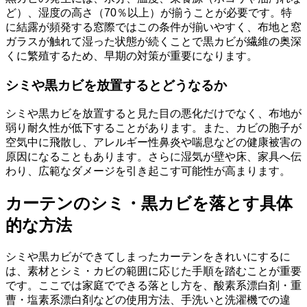
ど）、湿度の高さ（70％以上）が揃うことが必要です。特
に結露が頻発する窓際ではこの条件が揃いやすく、布地と窓
ガラスが触れて湿った状態が続くことで黒カビが繊維の奥深
くに繁殖するため、早期の対策が重要になります。
シミや黒カビを放置するとどうなるか
シミや黒カビを放置すると見た目の悪化だけでなく、布地が
弱り耐久性が低下することがあります。また、カビの胞子が
空気中に飛散し、アレルギー性鼻炎や喘息などの健康被害の
原因になることもあります。さらに湿気が壁や床、家具へ伝
わり、広範なダメージを引き起こす可能性が高まります。
カーテンのシミ・黒カビを落とす具体
的な方法
シミや黒カビができてしまったカーテンをきれいにするに
は、素材とシミ・カビの範囲に応じた手順を踏むことが重要
です。ここでは家庭でできる落とし方を、酸素系漂白剤・重
曹・塩素系漂白剤などの使用方法、手洗いと洗濯機での違