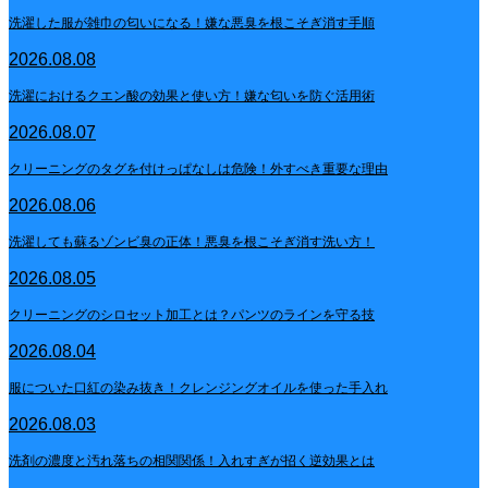
洗濯した服が雑巾の匂いになる！嫌な悪臭を根こそぎ消す手順
2026.08.08
洗濯におけるクエン酸の効果と使い方！嫌な匂いを防ぐ活用術
2026.08.07
クリーニングのタグを付けっぱなしは危険！外すべき重要な理由
2026.08.06
洗濯しても蘇るゾンビ臭の正体！悪臭を根こそぎ消す洗い方！
2026.08.05
クリーニングのシロセット加工とは？パンツのラインを守る技
2026.08.04
服についた口紅の染み抜き！クレンジングオイルを使った手入れ
2026.08.03
洗剤の濃度と汚れ落ちの相関関係！入れすぎが招く逆効果とは