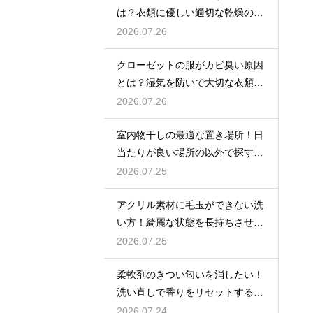
は？衣類に優しい適切な乾燥の方
法を解説
2026.07.26
クローゼットの服がカビ臭い原因
とは？湿気を防いで大切な衣類を
守る収納術
2026.07.26
室内物干しの最適な置き場所！日
当たりが良い場所の以外で探すポ
イント
2026.07.25
アクリル素材に毛玉ができない洗
い方！綺麗な状態を長持ちさせる
洗濯のコツ
2026.07.25
柔軟剤のきつい匂いを消したい！
洗い直しで香りをリセットする手
順
2026.07.24