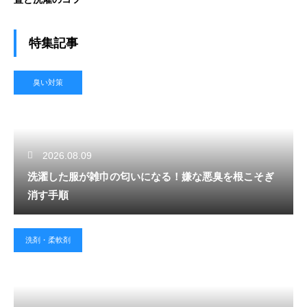
特集記事
臭い対策
2026.08.09
洗濯した服が雑巾の匂いになる！嫌な悪臭を根こそぎ
消す手順
洗剤・柔軟剤