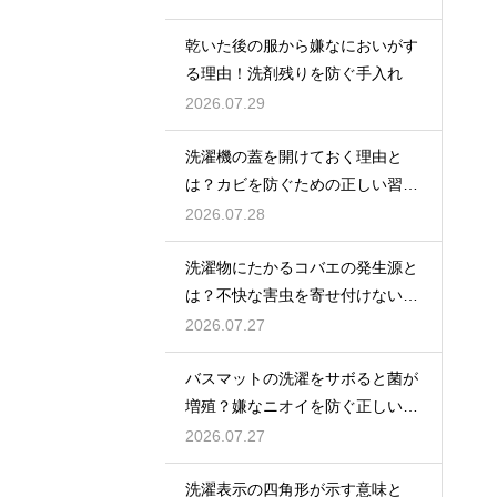
乾いた後の服から嫌なにおいがす
る理由！洗剤残りを防ぐ手入れ
2026.07.29
洗濯機の蓋を開けておく理由と
は？カビを防ぐための正しい習慣
とコツ
2026.07.28
洗濯物にたかるコバエの発生源と
は？不快な害虫を寄せ付けないた
めの対策
2026.07.27
バスマットの洗濯をサボると菌が
増殖？嫌なニオイを防ぐ正しいケ
ア方法
2026.07.27
洗濯表示の四角形が示す意味と