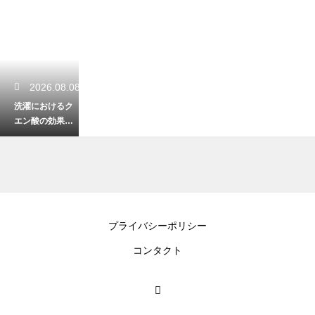
2026.08.08
洗濯におけるク
エン酸の効果と
使い方！嫌な匂
いを防ぐ活用術
2026.08.07
プライバシーポリシー
クリーニングの
コンタクト
タグを付けっぱ
なしは危険！外
すべき重要な理
由