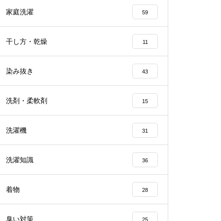
家庭洗濯
59
干し方・乾燥
11
染み抜き
43
洗剤・柔軟剤
15
洗濯機
31
洗濯知識
36
着物
28
臭い対策
25