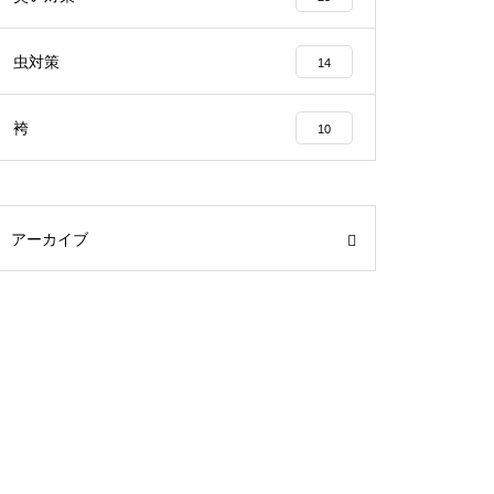
虫対策
14
袴
10
アーカイブ