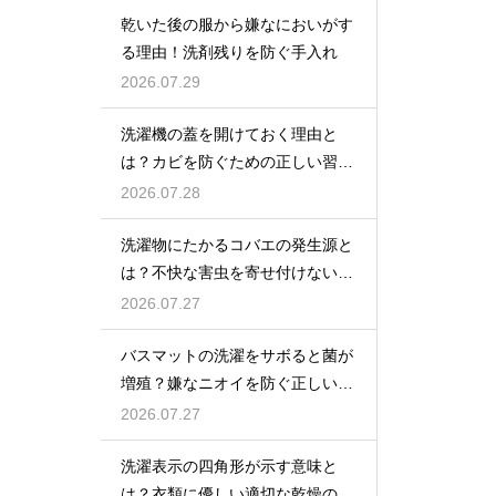
乾いた後の服から嫌なにおいがす
る理由！洗剤残りを防ぐ手入れ
2026.07.29
洗濯機の蓋を開けておく理由と
は？カビを防ぐための正しい習慣
とコツ
2026.07.28
洗濯物にたかるコバエの発生源と
は？不快な害虫を寄せ付けないた
めの対策
2026.07.27
バスマットの洗濯をサボると菌が
増殖？嫌なニオイを防ぐ正しいケ
ア方法
2026.07.27
洗濯表示の四角形が示す意味と
は？衣類に優しい適切な乾燥の方