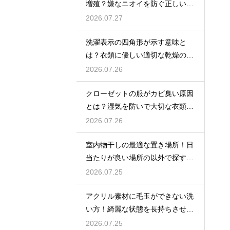
増殖？嫌なニオイを防ぐ正しいケ
ア方法
2026.07.27
洗濯表示の四角形が示す意味と
は？衣類に優しい適切な乾燥の方
法を解説
2026.07.26
クローゼットの服がカビ臭い原因
とは？湿気を防いで大切な衣類を
守る収納術
2026.07.26
室内物干しの最適な置き場所！日
当たりが良い場所の以外で探すポ
イント
2026.07.25
アクリル素材に毛玉ができない洗
い方！綺麗な状態を長持ちさせる
洗濯のコツ
2026.07.25