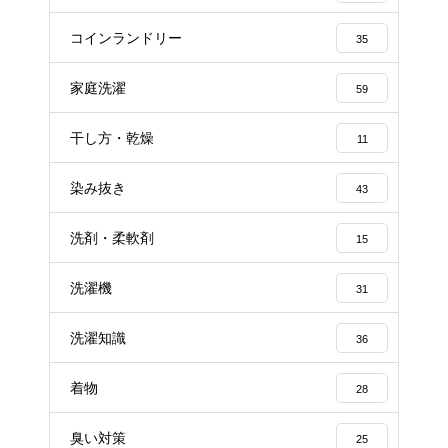
コインランドリー
35
家庭洗濯
59
干し方・乾燥
11
染み抜き
43
洗剤・柔軟剤
15
洗濯機
31
洗濯知識
36
着物
28
臭い対策
25