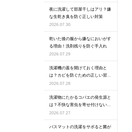
夜に洗濯して部屋干しはアリ？嫌
な生乾き臭を防ぐ正しい対策
2026.07.30
乾いた後の服から嫌なにおいがす
る理由！洗剤残りを防ぐ手入れ
2026.07.29
洗濯機の蓋を開けておく理由と
は？カビを防ぐための正しい習慣
とコツ
2026.07.28
洗濯物にたかるコバエの発生源と
は？不快な害虫を寄せ付けないた
めの対策
2026.07.27
バスマットの洗濯をサボると菌が