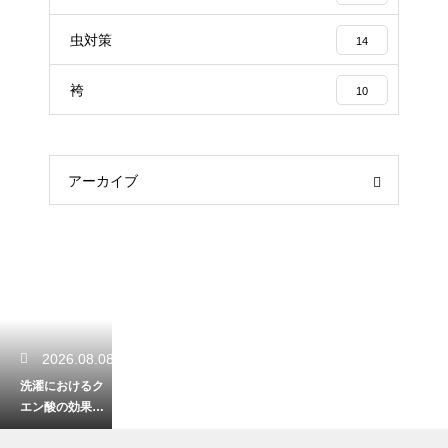
虫対策
14
袴
10
アーカイブ
2026.08.08
洗濯におけるク
エン酸の効果と
使い方！嫌な匂