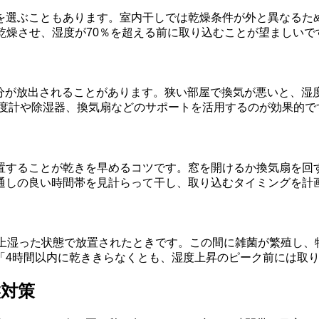
を選ぶこともあります。室内干しでは乾燥条件が外と異なるた
*に乾燥させ、湿度が70％を超える前に取り込むことが望ましい
分が放出されることがあります。狭い部屋で換気が悪いと、湿度が
湿度計や除湿器、換気扇などのサポートを活用するのが効果的で
置することが乾きを早めるコツです。窓を開けるか換気扇を回
通しの良い時間帯を見計らって干し、取り込むタイミングを計
以上湿った状態で放置されたときです。この間に雑菌が繁殖し、
「4時間以内に乾ききらなくとも、湿度上昇のピーク前には取
候対策