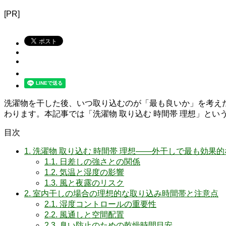
[PR]
洗濯物を干した後、いつ取り込むのが「最も良いか」を考え
わります。本記事では「洗濯物 取り込む 時間帯 理想」と
目次
1.
洗濯物 取り込む 時間帯 理想――外干しで最も効果
1.1.
日差しの強さとの関係
1.2.
気温と湿度の影響
1.3.
風と夜露のリスク
2.
室内干しの場合の理想的な取り込み時間帯と注意点
2.1.
湿度コントロールの重要性
2.2.
風通しと空間配置
2.3.
臭い防止のための乾燥時間目安