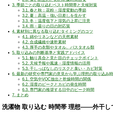
3.
季節ごとの取り込むベスト時間帯と天候対策
3.1.
春と秋：花粉・湿度変動の季節
3.2.
夏：高温・強い日差しを生かす
3.3.
冬：温度低下と湿気の上昇に注意
3.4.
雨・曇りの日の対応策
4.
素材別に異なる取り込むタイミングのコツ
4.1.
綿やリネンなどの天然素材
4.2.
合成繊維や速乾素材
4.3.
厚手の衣類やタオル、バスタオル類
5.
取り込みの判断基準と実践アドバイス
5.1.
触り具合と見た目のチェックポイント
5.2.
天候予報や風速・湿度情報の活用
5.3.
干しっぱなしのリスクと臭い・カビ対策
6.
最新の研究や専門家の意見から学ぶ理想の取り込み
6.1.
空気中VOC放出と乾燥時間の関係
6.2.
湿度のピークとカビの発生時間
6.3.
専門家の推奨する日中のピーク時間
7.
まとめ
洗濯物 取り込む 時間帯 理想――外干