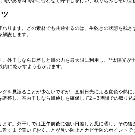
れ間がある時間帯に合わせて外干しを行い、取り込みもその直
コツ
変わります。どの素材でも共通するのは、生乾きの状態を残さ
を解説します。
。外干しなら日差しと風の力を最大限に利用し、**太陽光が十
以内に乾かすよう心がけます。
ングを見誤ることが少ないですが、直射日光による変色や熱に
を調整し、室内干しなら風通しを確保して2～3時間での取り込
ります。外干しでは正午前後に強い日差しと風に晒し、その後
に乾くまで置いておくことが臭い防止とカビ予防のポイントで