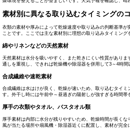
燥環境を整えることが望ましいです。天気予報を確認し、晴
素材別に異なる取り込むタイミングの
衣類の素材や厚みによって乾燥速度や取り込みの判断基準が
ことです。ここでは主な素材別に理想の取り込みタイミング
綿やリネンなどの天然素材
天然素材は水分を吸いやすく、また乾きにくい性質があります
通しを重視し、できれば乾燥機や除湿器を併用して3～4時間
合成繊維や速乾素材
合成繊維は水はけが良く、乾燥が速いため、取り込むタイミ
す。外干し時には午前中～昼過ぎの陽射しが強すぎる時間帯
厚手の衣類やタオル、バスタオル類
厚手素材は内部に水分が残りやすいため、乾燥時間が長くな
風が当たる場所や扇風機・除湿器近くに配置し、素材が完全