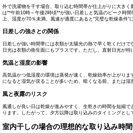
外で洗濯物を干す場合、取り込む時間帯が仕上がりに大きく
は**午前10時～午後2時頃**が強い日差しと気温のピーク
上、湿度が70％未満、風速が適度にあると“完璧な乾燥条件”
日差しの強さとの関係
日差しが強い時間帯には衣類が太陽光の熱で早く乾くだけで
日光は衣類の衛生面にもプラスです。ただし、直射日光が特
気温と湿度の影響
高気温かつ低湿度の環境は蒸発が速く、乾燥効率が上がりま
になると湿気が戻ることが多いため、暗くなる前、または湿
風と夜露のリスク
風通しが良い日は乾燥が進みやすく、生乾きの時間を短縮で
ります。したがって、夕方以降は取り込みのタイミングとし
室内干しの場合の理想的な取り込み時間