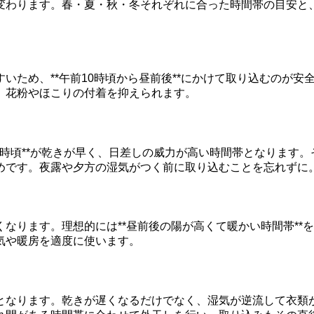
変わります。春・夏・秋・冬それぞれに合った時間帯の目安と
いため、**午前10時頃から昼前後**にかけて取り込むのが
、花粉やほこりの付着を抑えられます。
後1時頃**が乾きが早く、日差しの威力が高い時間帯となります
めです。夜露や夕方の湿気がつく前に取り込むことを忘れずに
なります。理想的には**昼前後の陽が高くて暖かい時間帯**
気や暖房を適度に使います。
となります。乾きが遅くなるだけでなく、湿気が逆流して衣類