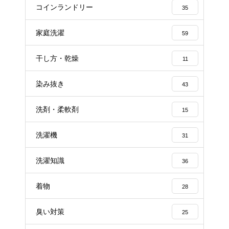
コインランドリー
35
家庭洗濯
59
干し方・乾燥
11
染み抜き
43
洗剤・柔軟剤
15
洗濯機
31
洗濯知識
36
着物
28
臭い対策
25