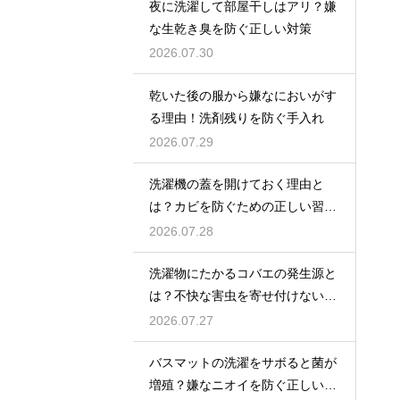
夜に洗濯して部屋干しはアリ？嫌
な生乾き臭を防ぐ正しい対策
2026.07.30
乾いた後の服から嫌なにおいがす
る理由！洗剤残りを防ぐ手入れ
2026.07.29
洗濯機の蓋を開けておく理由と
は？カビを防ぐための正しい習慣
とコツ
2026.07.28
洗濯物にたかるコバエの発生源と
は？不快な害虫を寄せ付けないた
めの対策
2026.07.27
バスマットの洗濯をサボると菌が
増殖？嫌なニオイを防ぐ正しいケ