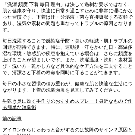
「洗濯 頻度 下着 毎日 理由」は決して過剰な要求ではなく、
肌と健康を守り、快適に日常を過ごすために非常に理にかな
った習慣です。下着は汗・分泌液・菌を直接吸収する衣類で
あり、湿気や素材の問題も重なってトラブルの原因となりま
す。
毎日洗濯することで感染症予防・臭いの軽減・肌トラブルの
回避が期待できます。特に、運動後・汗をかいた日・高温多
湿な環境・敏感肌や疾患を抱えている場合は、さらに頻度を
上げることが望ましいです。また、洗濯温度・洗剤・素材選
び・洗い方・乾かし方など具体的なケア方法を工夫すること
で、清潔さと下着の寿命を同時に守ることができます。
毎日の小さな習慣の積み重ねが、健康な肌と快適な生活につ
ながります。下着の洗濯頻度を見直してみてください。
生乾き臭に効く手作りのおすすめスプレー！身近なもので作
る簡単な消臭術
前の記事
アイロンからじゅわっと音がするのは故障のサイン？原因と