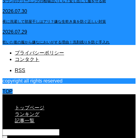
ダウンのクリーニングの相場はいくら？安く出して服を守る術
2026.07.30
夜に洗濯して部屋干しはアリ？嫌な生乾き臭を防ぐ正しい対策
2026.07.29
乾いた後の服から嫌なにおいがする理由！洗剤残りを防ぐ手入れ
プライバシーポリシー
コンタクト
RSS
copyright all rights reserved
TOP
CLOSE
トップページ
ランキング
記事一覧