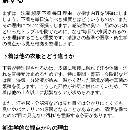
まずは「洗濯 頻度 下着 毎日 理由」が指す内容を明確にしま
しょう。下着を毎日洗うべき頻度とはどういうものか、また
その理由について深掘りします。感染症や臭い、肌のかぶれ
といったトラブルを防ぐために、なぜ“毎日”が推奨されるの
かを理解することが重要です。清潔さの基準や医学・衛生学
の視点から見た根拠を整理します。
下着は他の衣服とどう違うか
下着が特別視されるのは、皮膚に密接に触れて汗や体液・汚
れを直接受け止めるためです。特に股間・臀部・会陰部など
は菌・湿気・分泌液が絡み、温かく湿った環境が菌や真菌の
繁殖を促します。こうした部位が外気に触れにくいため、下
着は他の上衣以上に頻繁なケアが求められます。
また、汗や尿・分泌液などは見た目では分かりにくくても、
臭いやバクテリアの原因となることがあるため、清潔を保つ
ための“目に見えない汚れ”を意識する必要があります。
衛生学的な観点からの理由