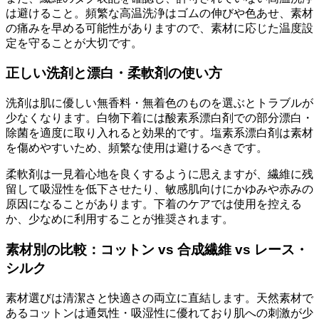
は避けること。頻繁な高温洗浄はゴムの伸びや色あせ、素材
の痛みを早める可能性がありますので、素材に応じた温度設
定を守ることが大切です。
正しい洗剤と漂白・柔軟剤の使い方
洗剤は肌に優しい無香料・無着色のものを選ぶとトラブルが
少なくなります。白物下着には酸素系漂白剤での部分漂白・
除菌を適度に取り入れると効果的です。塩素系漂白剤は素材
を傷めやすいため、頻繁な使用は避けるべきです。
柔軟剤は一見着心地を良くするように思えますが、繊維に残
留して吸湿性を低下させたり、敏感肌向けにかゆみや赤みの
原因になることがあります。下着のケアでは使用を控える
か、少なめに利用することが推奨されます。
素材別の比較：コットン vs 合成繊維 vs レース・
シルク
素材選びは清潔さと快適さの両立に直結します。天然素材で
あるコットンは通気性・吸湿性に優れており肌への刺激が少