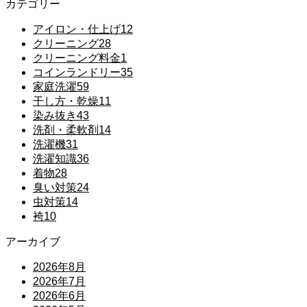
カテゴリー
アイロン・仕上げ
12
クリーニング
28
クリーニング料金
1
コインランドリー
35
家庭洗濯
59
干し方・乾燥
11
染み抜き
43
洗剤・柔軟剤
14
洗濯機
31
洗濯知識
36
着物
28
臭い対策
24
虫対策
14
袴
10
アーカイブ
2026年8月
2026年7月
2026年6月