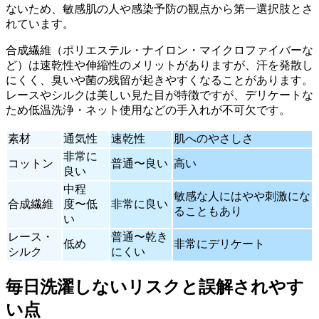
ないため、敏感肌の人や感染予防の観点から第一選択肢とさ
れています。
合成繊維（ポリエステル・ナイロン・マイクロファイバーな
ど）は速乾性や伸縮性のメリットがありますが、汗を発散し
にくく、臭いや菌の残留が起きやすくなることがあります。
レースやシルクは美しい見た目が特徴ですが、デリケートな
ため低温洗浄・ネット使用などの手入れが不可欠です。
素材
通気性
速乾性
肌へのやさしさ
非常に
コットン
普通〜良い
高い
良い
中程
敏感な人にはやや刺激にな
合成繊維
度〜低
非常に良い
ることもあり
い
レース・
普通〜乾き
低め
非常にデリケート
シルク
にくい
毎日洗濯しないリスクと誤解されやす
い点