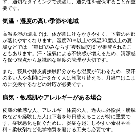
す。適切なタイミングで洗濯し、通気性を確保することが重
要です。
気温・湿度の高い季節や地域
高温多湿の環境では、体が常に汗をかきやすく、下着の内部
が蒸れやすくなります。湿度70％以上や気温30度以上の夏
場などでは、“毎日”のみならず“複数回交換”が推奨されるこ
ともあります。汗・湿氣による不快感が増えるため、清潔感
を保つ観点から意識的な頻度の管理が大切です。
また、寝具や肺皮膚接触部分からも湿度が伝わるため、寝汗
の多い人や夜間に汗をかく人は朝取り替える、月経中はこま
めに交換するなどの対応が必要です。
病気・敏感肌やアレルギーがある場合
皮膚の敏感な人、アレルギー体質の人、過去に外陰炎・膀胱
炎などを経験した人は下着を毎日替えることが特に重要で
す。症状悪化を防ぐために、炎症を起こしやすい素材や香
料・柔軟剤など化学物質を避ける工夫も必要です。