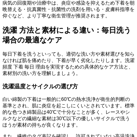
病気の回復期や治療中は、炎症や感染を抑えるため下着を朝
晩替える・抗真菌性・抗菌性の洗剤を用いる・皮膚科指導を
仰ぐなど、より丁寧な衛生管理が推奨されます。
洗濯 方法と素材による違い：毎日洗う
場合の最適なケア
毎日下着を洗うといっても、適切な洗い方や素材選びを知ら
なければ肌を痛めたり、下着が早く劣化したりします。洗濯
頻度 下着 毎日 理由を実現するための具体的なケア方法と、
素材別の洗い方を理解しましょう。
洗濯温度とサイクルの選び方
白い綿製の下着は一般的に60℃の熱水洗浄が衛生的判断の
基準とされ、肌に炎症を起こしにくいとされています。標準
的な色つき綿製品は40℃で十分なことが多く、レースやシ
ルクなどの繊細な素材は30℃以下の優しいサイクルで洗う
ほうが素材の持ちが良くなります。
また、繊維のタグ表記を確認し、許可されていない高温洗浄