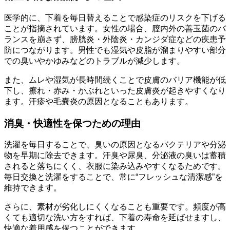
医学的に、下着を毎日替えることで感染症のリスクを下げる
ことが指摘されています。女性の場合、膣内外の善玉菌のバ
ランスを崩さず、膀胱炎・外陰炎・カンジダ症などの疾患予
防につながります。男性でも湿気や皮脂が溜まりやすい部分
での臭いやかゆみなどのトラブルが減少します。
また、ムレや湿気が長時間続くことで皮膚のバリア機能が低
下し、擦れ・赤み・かぶれといった皮膚炎が起きやすくなり
ます。汗疹や毛嚢炎の原因となることもあります。
消臭・快適性を保つための理由
洗濯を毎日することで、臭いの原因となるバクテリアや分泌
物を早期に除去できます。汗臭や尿臭、分泌液の臭いは蓄積
されると落ちにくく、衣服に染み込みやすくなるためです。
毎日交換と洗濯をすることで、常に“フレッシュな清潔感”を
維持できます。
さらに、素材が劣化しにくくなることも重要です。頻度が高
くても適切な洗い方をすれば、下着の寿命を延ばせますし、
快適な着用感を保つことができます。