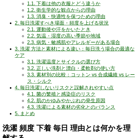
1.1.
下着は他の衣服とどう違うか
1.2.
衛生学的な観点からの理由
1.3.
消臭・快適性を保つための理由
2.
毎日洗濯すべき場面・頻度を上げる状況
2.1.
運動後や汗をかいたとき
2.2.
気温・湿度の高い季節や地域
2.3.
病気・敏感肌やアレルギーがある場合
3.
洗濯 方法と素材による違い：毎日洗う場合の最適な
ケア
3.1.
洗濯温度とサイクルの選び方
3.2.
正しい洗剤と漂白・柔軟剤の使い方
3.3.
素材別の比較：コットン vs 合成繊維 vs レー
ス・シルク
4.
毎日洗濯しないリスクと誤解されやすい点
4.1.
菌の繁殖と感染症のリスク
4.2.
肌のかゆみやかぶれの発生原因
4.3.
洗濯による素材の劣化とのバランス
5.
まとめ
洗濯 頻度 下着 毎日 理由とは何かを理
解する