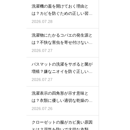
洗濯機の蓋を開けておく理由と
は？カビを防ぐための正しい習慣
とコツ
2026.07.28
洗濯物にたかるコバエの発生源と
は？不快な害虫を寄せ付けないた
めの対策
2026.07.27
バスマットの洗濯をサボると菌が
増殖？嫌なニオイを防ぐ正しいケ
ア方法
2026.07.27
洗濯表示の四角形が示す意味と
は？衣類に優しい適切な乾燥の方
法を解説
2026.07.26
クローゼットの服がカビ臭い原因
とは？湿気を防いで大切な衣類を