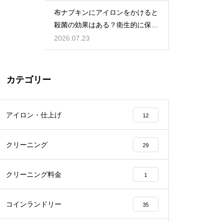
布ナプキンにアイロンをかけると
殺菌の効果はある？衛生的に保つ
ケア
2026.07.23
カテゴリー
アイロン・仕上げ
12
クリーニング
29
クリーニング料金
1
コインランドリー
35