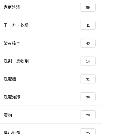
家庭洗濯
59
干し方・乾燥
11
染み抜き
43
洗剤・柔軟剤
14
洗濯機
31
洗濯知識
36
着物
28
臭い対策
25