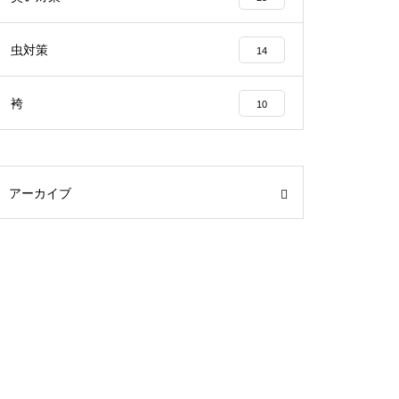
虫対策
14
袴
10
アーカイブ