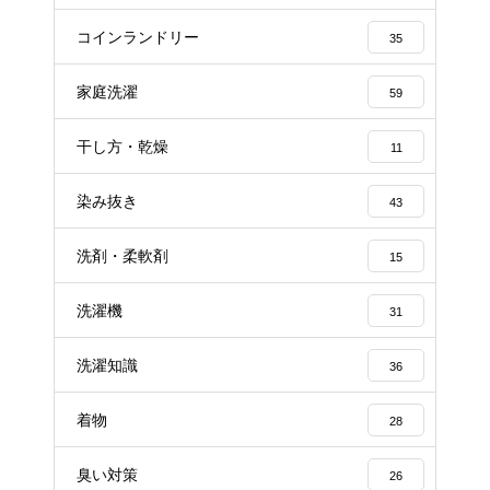
コインランドリー
35
家庭洗濯
59
干し方・乾燥
11
染み抜き
43
洗剤・柔軟剤
15
洗濯機
31
洗濯知識
36
着物
28
臭い対策
26