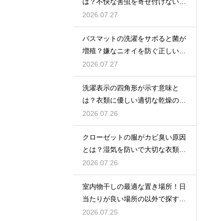
は？不快な害虫を寄せ付けないた
めの対策
2026.07.27
バスマットの洗濯をサボると菌が
増殖？嫌なニオイを防ぐ正しいケ
ア方法
2026.07.27
洗濯表示の四角形が示す意味と
は？衣類に優しい適切な乾燥の方
法を解説
2026.07.26
クローゼットの服がカビ臭い原因
とは？湿気を防いで大切な衣類を
守る収納術
2026.07.26
室内物干しの最適な置き場所！日
当たりが良い場所の以外で探すポ
イント
2026.07.25