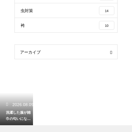
虫対策
14
袴
10
アーカイブ
2026.08.09
洗濯した服が雑
巾の匂いにな
る！嫌な悪臭を
根こそぎ消す手