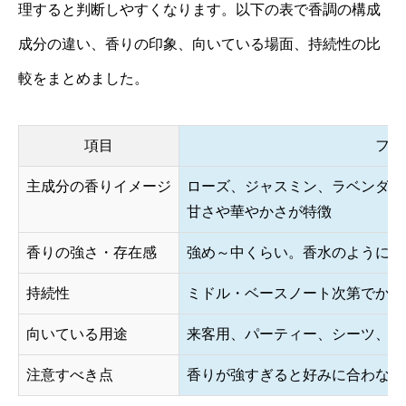
理すると判断しやすくなります。以下の表で香調の構成
成分の違い、香りの印象、向いている場面、持続性の比
較をまとめました。
項目
フロ
主成分の香りイメージ
ローズ、ジャスミン、ラベンダー
甘さや華やかさが特徴
香りの強さ・存在感
強め～中くらい。香水のように残
持続性
ミドル・ベースノート次第でかな
向いている用途
来客用、パーティー、シーツ、寝
注意すべき点
香りが強すぎると好みに合わない