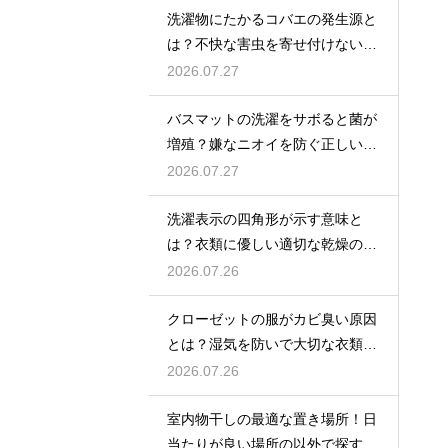
洗濯物にたかるコバエの発生源と
は？不快な害虫を寄せ付けないた
めの対策
2026.07.27
バスマットの洗濯をサボると菌が
増殖？嫌なニオイを防ぐ正しいケ
ア方法
2026.07.27
洗濯表示の四角形が示す意味と
は？衣類に優しい適切な乾燥の方
法を解説
2026.07.26
クローゼットの服がカビ臭い原因
とは？湿気を防いで大切な衣類を
守る収納術
2026.07.26
室内物干しの最適な置き場所！日
当たりが良い場所の以外で探すポ