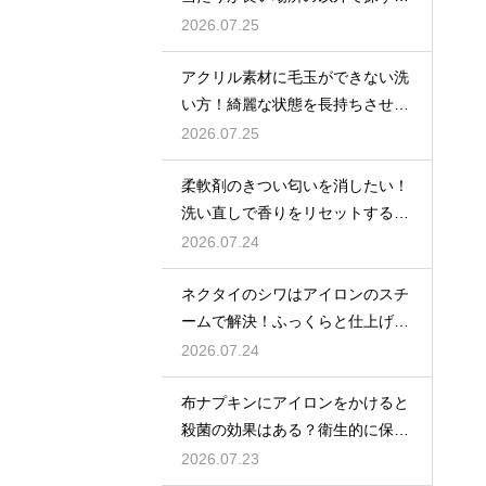
イント
2026.07.25
アクリル素材に毛玉ができない洗
い方！綺麗な状態を長持ちさせる
洗濯のコツ
2026.07.25
柔軟剤のきつい匂いを消したい！
洗い直しで香りをリセットする手
順
2026.07.24
ネクタイのシワはアイロンのスチ
ームで解決！ふっくらと仕上げる
裏技
2026.07.24
布ナプキンにアイロンをかけると
殺菌の効果はある？衛生的に保つ
ケア
2026.07.23