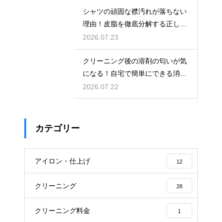
シャツの頑固な襟汚れが落ちない
理由！皮脂を徹底分解する正しい
洗い方
2026.07.23
クリーニング後の溶剤の匂いが気
になる！自宅で簡単にできる消臭
の対策
2026.07.22
カテゴリー
アイロン・仕上げ
12
クリーニング
28
クリーニング料金
1