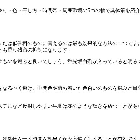
香り・色・干し方・時間帯・周囲環境の5つの軸で具体策を紹
または低香料のものに替えるのは最も効果的な方法の一つです
とも香り残留の抑制になります。
すものを選ぶと良いでしょう。蛍光増白剤が入っていると明る
をなるべく避け、中間色や落ち着いた色合いのものを選ぶと目
ステルなど反射しやすい生地は花のような輝きを放つことがあ
、洗濯物を干す時間を朝早くか夕方遅くにすることが有効です