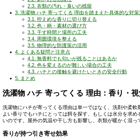
2.3.
衣類の汚れ・臭いの残留
3.
洗濯物 ハチ 寄ってくる 理由を踏まえた具体的な対策
3.1.
控えめな香りに切り替える
3.2.
色・柄・素材の選び方
3.3.
干す時間と場所の工夫
3.4.
周囲環境を整える
3.5.
物理的な防護策の活用
4.
よくある疑問と注意点
4.1.
無香料でも匂いが残ることはあるか
4.2.
色を変えるのが難しい場合の工夫
4.3.
ハチとの接触を避けたいときの安全行動
5.
まとめ
洗濯物 ハチ 寄ってくる 理由：香り・
洗濯物にハチが寄ってくる理由は単一ではなく、洗剤や柔軟
よい香りでもハチにとっては餌を探す、もしくは水分を求め
いのです。屋外の気温や干し方も影響し、衣類が暖かく湿っ
香りが持つ引き寄せ効果