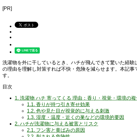
[PR]
洗濯物を外に干しているとき、ハチが飛んできて驚いた経験
の理由を理解し対策すれば不快・危険を減らせます。本記事
す。
目次
1.
洗濯物 ハチ 寄ってくる 理由：香り・視覚・環境の
1.1.
香りが持つ引き寄せ効果
1.2.
色や見た目が視覚的に与える刺激
1.3.
湿度・温度・近くの巣などの環境的要因
2.
ハチが洗濯物に与える被害とリスク
2.1.
フン害と黄ばみの原因
2.2.
刺される危険性